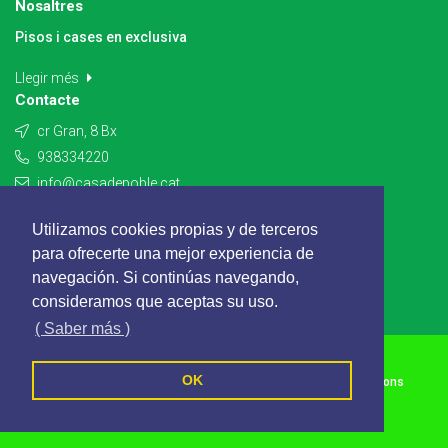
Nosaltres
Pisos i cases en exclusiva
Llegir més
Contacte
cr Gran, 8 Bx
938334220
info@casadepoble.cat
Contacte
Utilizamos cookies propias y de terceros
para ofrecerte una mejor experiencia de
navegación. Si continúas navegando,
consideramos que aceptas su uso.
( Saber más )
CASADEPOBLE - Tots els drets reservats
OK
Política de cookies
Política de privacitat
Termes i Condicions
Segueix-nos a