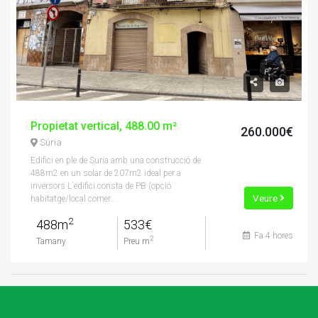
Propietat vertical, 488.00 m²
260.000€
Súria
Edifici en ple de Suria amb una construcció de
488m2 en un solar de 207m2 ideal per a
inversors L`edifici consta de PB (opció
Veure
habitatge/local comer...
2
488m
533€
Fa 4 hores
2
Tamany
Preu m