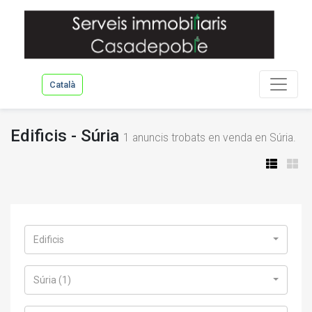
Català
Edificis - Súria
1
anuncis trobats en venda en Súria.
Edificis
Súria (1)